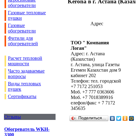
Kerona в г. Астана (Каза
обогреватели
Газовые тепловые
пушки
Адрес
Газовые
обогреватели
Фитили для
ТОО " Компания
обогревателей
Логан"
Адрес: г. Астана
Расчет тепловой
(Казахстан)
мощности
г. Астана, улица Газеты
Егемен Казахстан дом 9
Часто задаваемые
кабинет 202
вопросы
Телефон: тел. городской
Виды тепловых
+7 7172 251053
пушек
Моб. +7 777 0363606
Сертификаты
Моб. +7 7018389916
елефон/факс + 7 7172
345635
Отзывы
Поделиться…
Обогреватель WKH-
3300