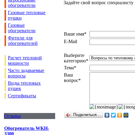
Задайте свой вопрос специалисту
обогреватели
Газовые тепловые
пушки
Газовые
обогреватели
Ваше имя*
Фитили для
E-Mail
обогревателей
Выберите
Расчет тепловой
категорию*
мощности
Тема*
Часто задаваемые
Ваш
вопросы
вопрос*
Виды тепловых
пушек
Сертификаты
Поделиться…
Отзывы
Обогреватель WKH-
3300