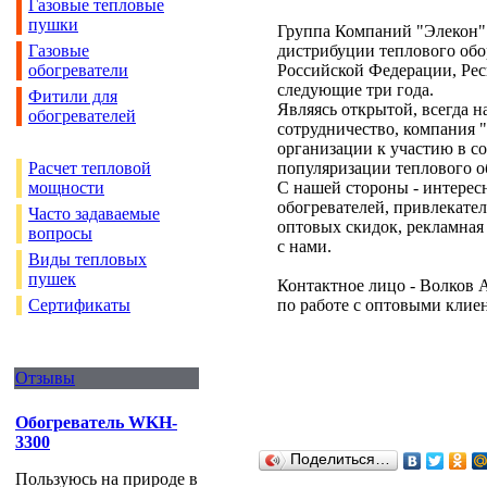
Газовые тепловые
пушки
Группа Компаний "Элекон" 
Газовые
дистрибуции теплового об
обогреватели
Российской Федерации, Рес
следующие три года.
Фитили для
Являясь открытой, всегда 
обогревателей
сотрудничество, компания 
организации к участию в с
Расчет тепловой
популяризации теплового 
мощности
C нашей стороны - интере
обогревателей, привлекате
Часто задаваемые
оптовых скидок, рекламная 
вопросы
с нами.
Виды тепловых
пушек
Контактное лицо - Волков 
Сертификаты
по работе с оптовыми клиент
Отзывы
Обогреватель WKH-
3300
Поделиться…
Пользуюсь на природе в