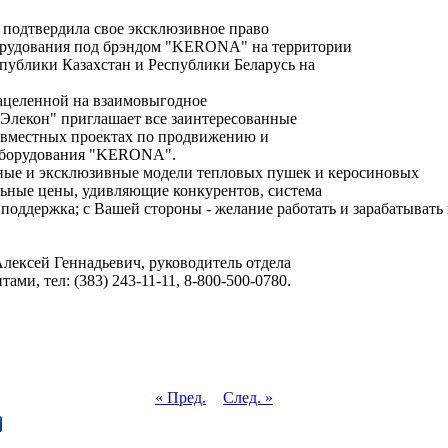
подтвердила свое эксклюзивное право
орудования под брэндом "KERONA" на территории
публики Казахстан и Республики Беларусь на
нацеленной на взаимовыгодное
"Элекон" приглашает все заинтересованные
овместных проектах по продвижению и
оборудования "KERONA".
сные и эксклюзивные модели тепловых пушек и керосиновых
льные цены, удивляющие конкурентов, система
поддержка; с Вашей стороны - желание работать и зарабатывать
Алексей Геннадьевич, руководитель отдела
ами, тел: (383) 243-11-11, 8-800-500-0780.
« Пред.
След. »